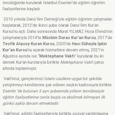
öncülüğünde kurularak İstanbul Esenler’de eğitim-öğretim
faaliyetlerine başladı.
2010 yılında Darul İlim Derneği’yle eğitim-öğretim çalışmaları
başlatarak, 2012’de ikinci şube olarak Darul İlim Kur’an
Kursu’nu açtı. Daha sonrasında Murat YILMAZ Hoca Efendi’nin
çalışmalarıyla 2014’te
Müslüm Duras Kur’an Kursu
, 2017’de
Tevfik Atasoy Kuran Kursu
, 2020’de
Hacı Süheyla İpkin
Kur’an Kursu
’nu açarak hizmetlere devam etmiş, 2021’in
Ağustos ayında ise “
Mektephane Vakfı
” kurularak bu iki
dernek Kur’an kurslarıyla birlikte
Mektephane Vakfı
çatısı
altında toplanmıştır.
Vakfımız, gençlerimizi İslami usullere uygun bir şekilde
yetiştirmeyi kendilerine şiar edinen seçkin kadrosuyla birlikte
Esenler ’de bulunan 5 ayrı şubesinde yılların tecrübesiyle
eğitim faaliyetlerine canla başla ve eksilmek bilmeyen ilk
günkü aşkla devam etmektedir.
Vakfımız, eğitim faaliyetleriyle birlikte sosyal yardımlaşma